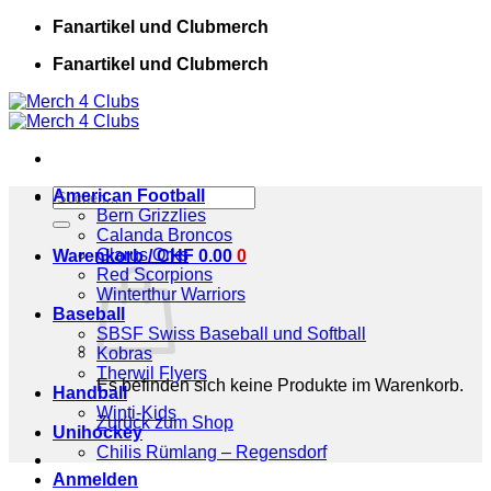
Zum
Fanartikel und Clubmerch
Inhalt
Fanartikel und Clubmerch
springen
Suchen
American Football
nach:
Bern Grizzlies
Calanda Broncos
Glarus Orks
Warenkorb /
CHF
0.00
0
Red Scorpions
Winterthur Warriors
Baseball
SBSF Swiss Baseball und Softball
Kobras
Therwil Flyers
Es befinden sich keine Produkte im Warenkorb.
Handball
Winti-Kids
Zurück zum Shop
Unihockey
Chilis Rümlang – Regensdorf
Anmelden