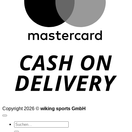
D
Copyright 2026 ©
wiking sports GmbH
Suchen
nach: