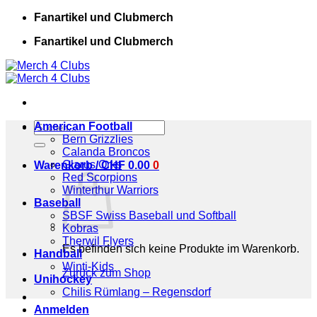
Zum
Fanartikel und Clubmerch
Inhalt
Fanartikel und Clubmerch
springen
Suchen
American Football
nach:
Bern Grizzlies
Calanda Broncos
Glarus Orks
Warenkorb /
CHF
0.00
0
Red Scorpions
Winterthur Warriors
Baseball
SBSF Swiss Baseball und Softball
Kobras
Therwil Flyers
Es befinden sich keine Produkte im Warenkorb.
Handball
Winti-Kids
Zurück zum Shop
Unihockey
Chilis Rümlang – Regensdorf
Anmelden