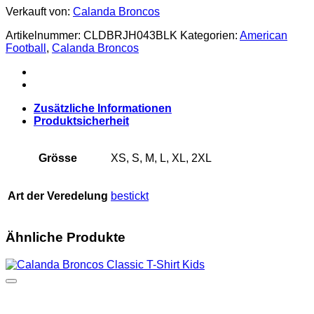
College
Verkauft von:
Calanda Broncos
Jacke
BLACKLINE
Artikelnummer:
CLDBRJH043BLK
Kategorien:
American
Menge
Football
,
Calanda Broncos
Zusätzliche Informationen
Produktsicherheit
Grösse
XS, S, M, L, XL, 2XL
Art der Veredelung
bestickt
Ähnliche Produkte