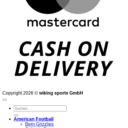
D
Copyright 2026 ©
wiking sports GmbH
Suchen
nach:
American Football
Bern Grizzlies