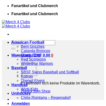
Zum
Fanartikel und Clubmerch
Inhalt
Fanartikel und Clubmerch
springen
Suchen
American Football
nach:
Bern Grizzlies
Calanda Broncos
Glarus Orks
Warenkorb /
CHF
0.00
0
Red Scorpions
Winterthur Warriors
Baseball
SBSF Swiss Baseball und Softball
Kobras
Therwil Flyers
Es befinden sich keine Produkte im Warenkorb.
Handball
Winti-Kids
Zurück zum Shop
Unihockey
Chilis Rümlang – Regensdorf
Anmelden