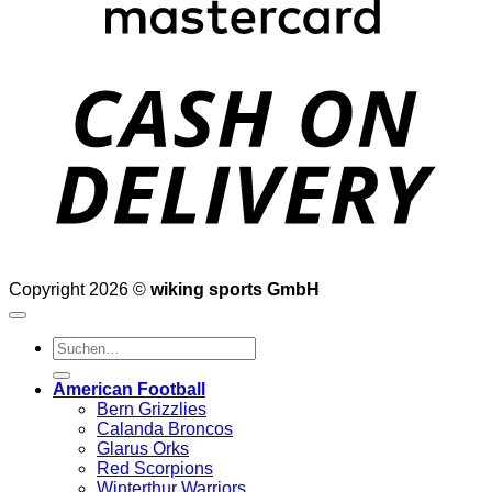
D
Copyright 2026 ©
wiking sports GmbH
Suchen
nach:
American Football
Bern Grizzlies
Calanda Broncos
Glarus Orks
Red Scorpions
Winterthur Warriors