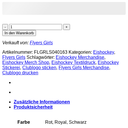
Flyers
Girls
In den Warenkorb
Smart
Backpack
Verkauft von:
Flyers Girls
Menge
Artikelnummer:
FLGRLS040163
Kategorien:
Eishockey
,
Flyers Girls
Schlagwörter:
Eishockey Merchandise
,
Eishockey Merch Shop
,
Eishockey Textildruck
,
Eishockey
Stickerei
,
Clublogo sticken
,
Flyers Girls Merchandise
,
Clublogo drucken
Zusätzliche Informationen
Produktsicherheit
Farbe
Rot, Royal, Schwarz