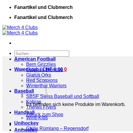
Zum
Fanartikel und Clubmerch
Inhalt
Fanartikel und Clubmerch
springen
Suchen
nach:
American Football
Bern Grizzlies
Warenkorb /
CHF
0.00
0
Calanda Broncos
Glarus Orks
Red Scorpions
Winterthur Warriors
Baseball
SBSF Swiss Baseball und Softball
Kobras
Es befinden sich keine Produkte im Warenkorb.
Therwil Flyers
Handball
Zurück zum Shop
Winti-Kids
Unihockey
Chilis Rümlang – Regensdorf
Anmelden