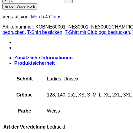
Champions
In den Warenkorb
T-
Shirt
Verkauft von:
Merch 4 Clubs
26’
Menge
Artikelnummer:
KOBNE60001+NE80001+NE30001CHAMPI
bedrucken
,
T-Shirt besticken
,
T-Shirt mit Clublogo bedrucken
,
Zusätzliche Informationen
Produktsicherheit
Schnitt
Ladies, Unisex
Grösse
128, 140, 152, XS, S, M, L, XL, 2XL, 3XL
Farbe
Weiss
Art der Veredelung
bedruckt