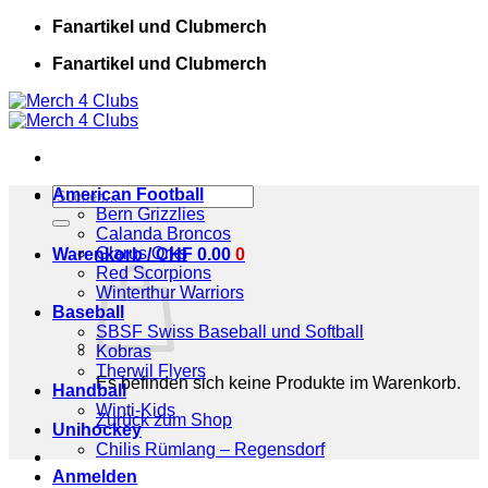
Zum
Fanartikel und Clubmerch
Inhalt
Fanartikel und Clubmerch
springen
Suchen
American Football
nach:
Bern Grizzlies
Calanda Broncos
Glarus Orks
Warenkorb /
CHF
0.00
0
Red Scorpions
Winterthur Warriors
Baseball
SBSF Swiss Baseball und Softball
Kobras
Therwil Flyers
Es befinden sich keine Produkte im Warenkorb.
Handball
Winti-Kids
Zurück zum Shop
Unihockey
Chilis Rümlang – Regensdorf
Anmelden