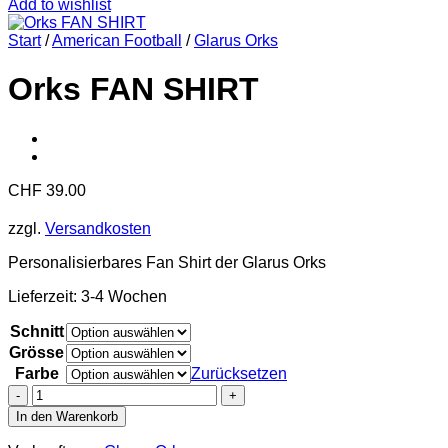
Add to wishlist
Start
/
American Football
/
Glarus Orks
Orks FAN SHIRT
CHF
39.00
zzgl.
Versandkosten
Personalisierbares Fan Shirt der Glarus Orks
Lieferzeit:
3-4 Wochen
Schnitt
Grösse
Farbe
Zurücksetzen
Orks
FAN
In den Warenkorb
SHIRT
Menge