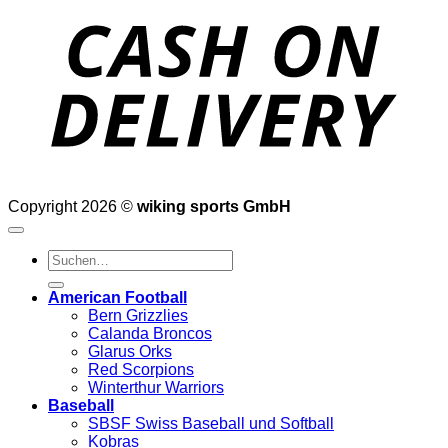
D
Copyright 2026 ©
wiking sports GmbH
Suchen
nach:
American Football
Bern Grizzlies
Calanda Broncos
Glarus Orks
Red Scorpions
Winterthur Warriors
Baseball
SBSF Swiss Baseball und Softball
Kobras