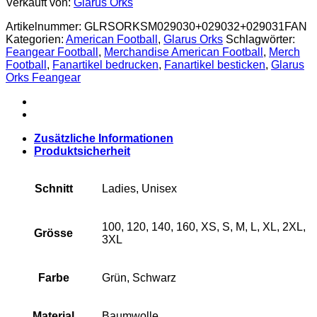
Verkauft von:
Glarus Orks
Artikelnummer:
GLRSORKSM029030+029032+029031FAN
Kategorien:
American Football
,
Glarus Orks
Schlagwörter:
Feangear Football
,
Merchandise American Football
,
Merch
Football
,
Fanartikel bedrucken
,
Fanartikel besticken
,
Glarus
Orks Feangear
Zusätzliche Informationen
Produktsicherheit
Schnitt
Ladies, Unisex
100, 120, 140, 160, XS, S, M, L, XL, 2XL,
Grösse
3XL
Farbe
Grün, Schwarz
Material
Baumwolle