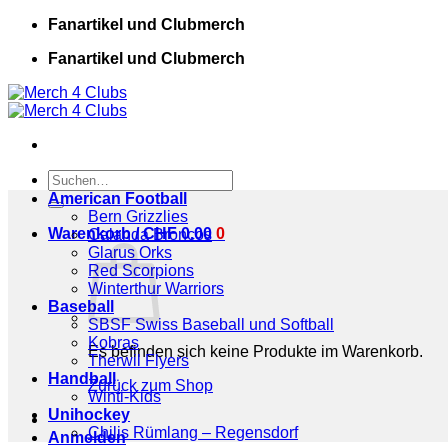
Zum
Fanartikel und Clubmerch
Inhalt
Fanartikel und Clubmerch
springen
Suchen
nach:
American Football
Bern Grizzlies
Warenkorb /
CHF
0.00
0
Calanda Broncos
Glarus Orks
Red Scorpions
Winterthur Warriors
Baseball
SBSF Swiss Baseball und Softball
Kobras
Es befinden sich keine Produkte im Warenkorb.
Therwil Flyers
Handball
Zurück zum Shop
Winti-Kids
Unihockey
Chilis Rümlang – Regensdorf
Anmelden