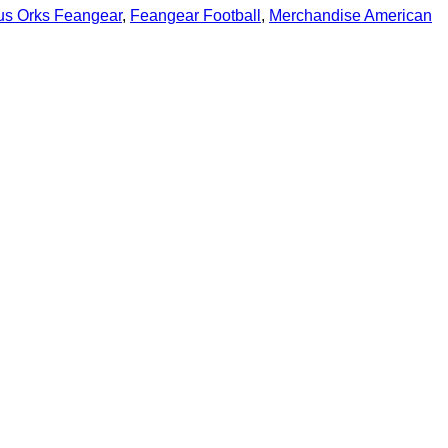
us Orks Feangear
,
Feangear Football
,
Merchandise American