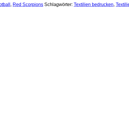
tball
,
Red Scorpions
Schlagwörter:
Textilien bedrucken
,
Textil