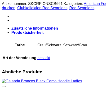
Menge
Artikelnummer:
SKORPIONSCB661
Kategorien:
American Foo
drucken
,
Clubkollektion Red Scorpions
,
Red Scorpions
Zusätzliche Informationen
Produktsicherheit
Farbe
Grau/Schwarz, Schwarz/Grau
Art der Veredelung
bestickt
Ähnliche Produkte