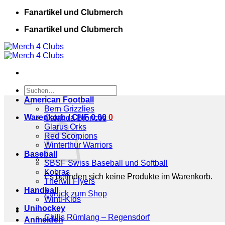
Zum
Fanartikel und Clubmerch
Inhalt
Fanartikel und Clubmerch
springen
Suchen
nach:
American Football
Bern Grizzlies
Warenkorb /
CHF
0.00
0
Calanda Broncos
Glarus Orks
Red Scorpions
Winterthur Warriors
Baseball
SBSF Swiss Baseball und Softball
Kobras
Es befinden sich keine Produkte im Warenkorb.
Therwil Flyers
Handball
Zurück zum Shop
Winti-Kids
Unihockey
Chilis Rümlang – Regensdorf
Anmelden