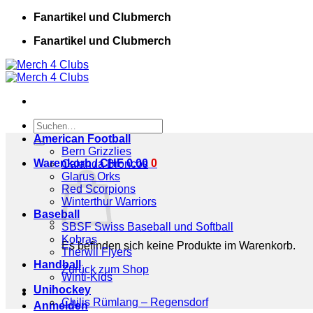
Zum
Fanartikel und Clubmerch
Inhalt
Fanartikel und Clubmerch
springen
Suchen
nach:
American Football
Bern Grizzlies
Warenkorb /
CHF
0.00
0
Calanda Broncos
Glarus Orks
Red Scorpions
Winterthur Warriors
Baseball
SBSF Swiss Baseball und Softball
Kobras
Es befinden sich keine Produkte im Warenkorb.
Therwil Flyers
Handball
Zurück zum Shop
Winti-Kids
Unihockey
Chilis Rümlang – Regensdorf
Anmelden