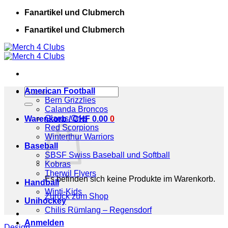
Zum
Fanartikel und Clubmerch
Inhalt
Fanartikel und Clubmerch
springen
Suchen
American Football
nach:
Bern Grizzlies
Calanda Broncos
Glarus Orks
Warenkorb /
CHF
0.00
0
Red Scorpions
Winterthur Warriors
Baseball
SBSF Swiss Baseball und Softball
Kobras
Therwil Flyers
Es befinden sich keine Produkte im Warenkorb.
Handball
Winti-Kids
Zurück zum Shop
Unihockey
Chilis Rümlang – Regensdorf
Anmelden
Design