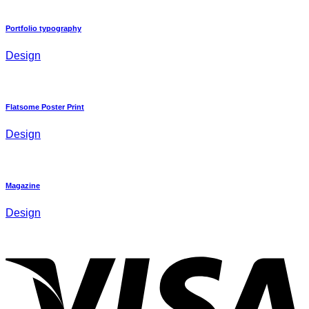
Portfolio typography
Design
Flatsome Poster Print
Design
Magazine
Design
V