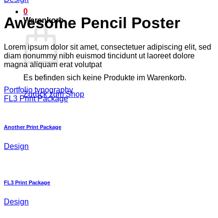
0
Awesome Pencil Poster
Warenkorb
Lorem ipsum dolor sit amet, consectetuer adipiscing elit, sed
diam nonummy nibh euismod tincidunt ut laoreet dolore
magna aliquam erat volutpat
Es befinden sich keine Produkte im Warenkorb.
Portfolio typography
Zurück zum Shop
FL3 Print Package
Another Print Package
Design
FL3 Print Package
Design