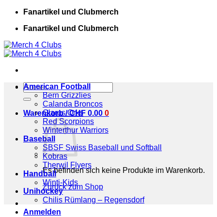
Zum
Fanartikel und Clubmerch
Inhalt
Fanartikel und Clubmerch
springen
Suchen
American Football
nach:
Bern Grizzlies
Calanda Broncos
Glarus Orks
Warenkorb /
CHF
0.00
0
Red Scorpions
Winterthur Warriors
Baseball
SBSF Swiss Baseball und Softball
Kobras
Therwil Flyers
Es befinden sich keine Produkte im Warenkorb.
Handball
Winti-Kids
Zurück zum Shop
Unihockey
Chilis Rümlang – Regensdorf
Anmelden