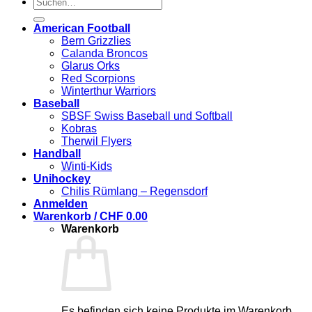
Suchen
nach:
American Football
Bern Grizzlies
Calanda Broncos
Glarus Orks
Red Scorpions
Winterthur Warriors
Baseball
SBSF Swiss Baseball und Softball
Kobras
Therwil Flyers
Handball
Winti-Kids
Unihockey
Chilis Rümlang – Regensdorf
Anmelden
Warenkorb /
CHF
0.00
Warenkorb
Es befinden sich keine Produkte im Warenkorb.