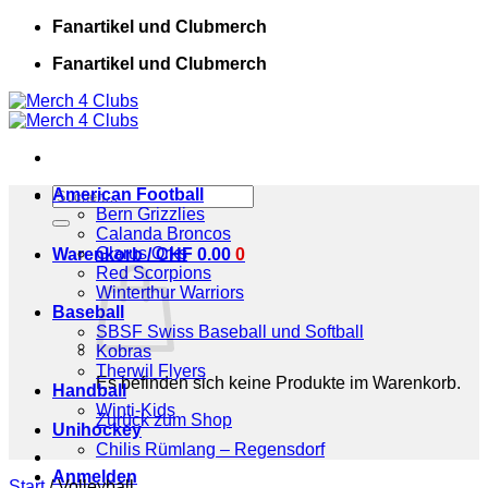
Zum
Fanartikel und Clubmerch
Inhalt
Fanartikel und Clubmerch
springen
Suchen
American Football
nach:
Bern Grizzlies
Calanda Broncos
Glarus Orks
Warenkorb /
CHF
0.00
0
Red Scorpions
Winterthur Warriors
Baseball
SBSF Swiss Baseball und Softball
Kobras
Therwil Flyers
Es befinden sich keine Produkte im Warenkorb.
Handball
Winti-Kids
Zurück zum Shop
Unihockey
Chilis Rümlang – Regensdorf
Anmelden
Start
/
Volleyball