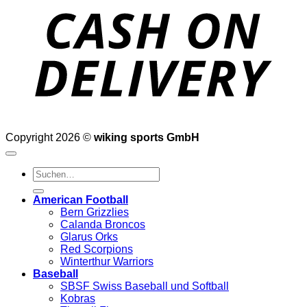
D
Copyright 2026 ©
wiking sports GmbH
Suchen
nach:
American Football
Bern Grizzlies
Calanda Broncos
Glarus Orks
Red Scorpions
Winterthur Warriors
Baseball
SBSF Swiss Baseball und Softball
Kobras