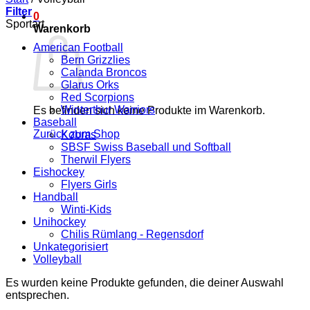
Filter
0
Sportart
Warenkorb
American Football
Bern Grizzlies
Calanda Broncos
Glarus Orks
Red Scorpions
Winterthur Warriors
Es befinden sich keine Produkte im Warenkorb.
Baseball
Zurück zum Shop
Kobras
SBSF Swiss Baseball und Softball
Therwil Flyers
Eishockey
Flyers Girls
Handball
Winti-Kids
Unihockey
Chilis Rümlang - Regensdorf
Unkategorisiert
Volleyball
Es wurden keine Produkte gefunden, die deiner Auswahl
entsprechen.
V