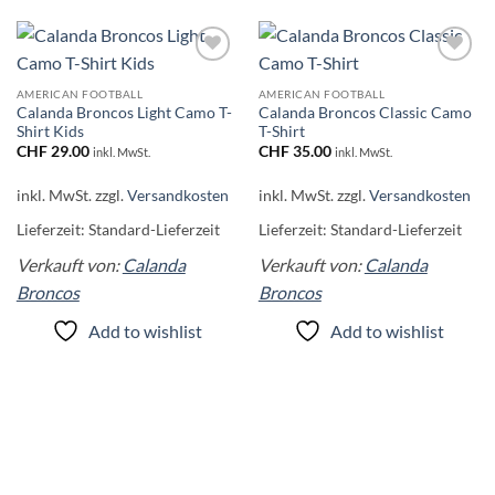
Add to
Add to
wishlist
wishlist
AMERICAN FOOTBALL
AMERICAN FOOTBALL
Calanda Broncos Light Camo T-
Calanda Broncos Classic Camo
Shirt Kids
T-Shirt
CHF
29.00
CHF
35.00
inkl. MwSt.
inkl. MwSt.
inkl. MwSt.
zzgl.
Versandkosten
inkl. MwSt.
zzgl.
Versandkosten
Lieferzeit:
Standard-Lieferzeit
Lieferzeit:
Standard-Lieferzeit
Verkauft von:
Calanda
Verkauft von:
Calanda
Broncos
Broncos
Add to wishlist
Add to wishlist