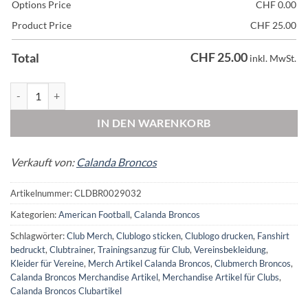
Options Price
CHF
0.00
Product Price
CHF
25.00
CHF
25.00
Total
inkl. MwSt.
Calanda Broncos Classic T-Shirt Kids Menge
IN DEN WARENKORB
Verkauft von:
Calanda Broncos
Artikelnummer:
CLDBR0029032
Kategorien:
American Football
,
Calanda Broncos
Schlagwörter:
Club Merch
,
Clublogo sticken
,
Clublogo drucken
,
Fanshirt
bedruckt
,
Clubtrainer
,
Trainingsanzug für Club
,
Vereinsbekleidung
,
Kleider für Vereine
,
Merch Artikel Calanda Broncos
,
Clubmerch Broncos
,
Calanda Broncos Merchandise Artikel
,
Merchandise Artikel für Clubs
,
Calanda Broncos Clubartikel