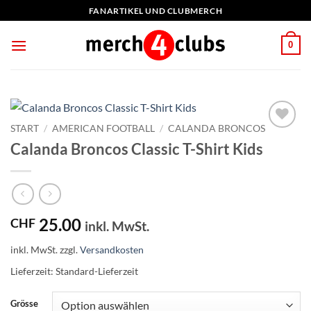
Zum
FANARTIKEL UND CLUBMERCH
Inhalt
springen
0
START
/
AMERICAN FOOTBALL
/
CALANDA BRONCOS
Add to
Calanda Broncos Classic T-Shirt Kids
wishlist
25.00
CHF
inkl. MwSt.
inkl. MwSt.
zzgl.
Versandkosten
Lieferzeit:
Standard-Lieferzeit
Grösse