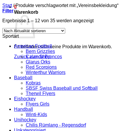
Start
/
Produkte verschlagwortet mit „Vereinsbekleidung“
0
Filter
Warenkorb
Nach
Ergebnisse 1 – 12 von 35 werden angezeigt
Aktualität
sortiert
Sportart
American Football
Es befinden sich keine Produkte im Warenkorb.
Bern Grizzlies
Zurück zum Shop
Calanda Broncos
Glarus Orks
Red Scorpions
Winterthur Warriors
Baseball
Kobras
SBSF Swiss Baseball und Softball
Therwil Flyers
Eishockey
Flyers Girls
Handball
Winti-Kids
Unihockey
Chilis Rümlang - Regensdorf
Unkategorisiert