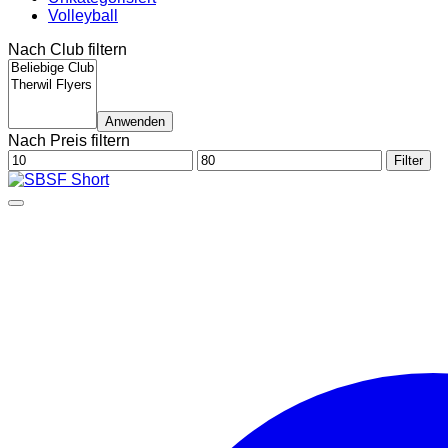
Volleyball
Nach Club filtern
Anwenden
Nach Preis filtern
Min.
Max.
Filter
Preis
Preis