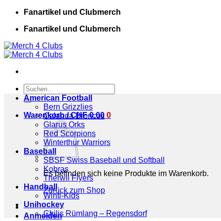
Zum
Fanartikel und Clubmerch
Inhalt
Fanartikel und Clubmerch
springen
Suchen
nach:
American Football
Bern Grizzlies
Warenkorb /
CHF
0.00
0
Calanda Broncos
Glarus Orks
Red Scorpions
Winterthur Warriors
Baseball
SBSF Swiss Baseball und Softball
Kobras
Es befinden sich keine Produkte im Warenkorb.
Therwil Flyers
Handball
Zurück zum Shop
Winti-Kids
Unihockey
Chilis Rümlang – Regensdorf
Anmelden