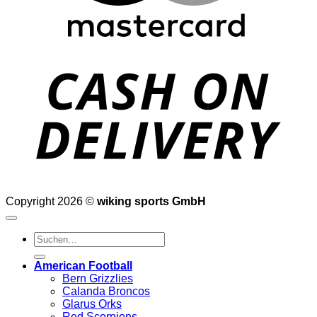
D
Copyright 2026 ©
wiking sports GmbH
Suchen
nach:
American Football
Bern Grizzlies
Calanda Broncos
Glarus Orks
Red Scorpions