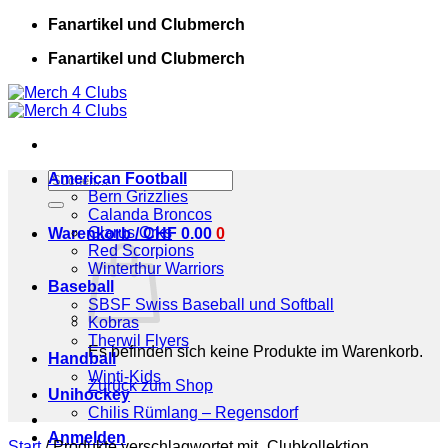
Zum
Fanartikel und Clubmerch
Inhalt
Fanartikel und Clubmerch
springen
Suchen
American Football
nach:
Bern Grizzlies
Calanda Broncos
Glarus Orks
Warenkorb /
CHF
0.00
0
Red Scorpions
Winterthur Warriors
Baseball
SBSF Swiss Baseball und Softball
Kobras
Therwil Flyers
Es befinden sich keine Produkte im Warenkorb.
Handball
Winti-Kids
Zurück zum Shop
Unihockey
Chilis Rümlang – Regensdorf
Anmelden
Start
/
Produkte verschlagwortet mit „Clubkollektion