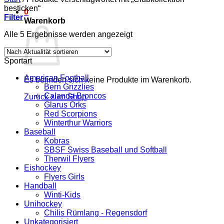
besticken“
0
Filter
Warenkorb
Nach
Alle 5 Ergebnisse werden angezeigt
Aktualität
sortiert
Sportart
American Football
Es befinden sich keine Produkte im Warenkorb.
Bern Grizzlies
Calanda Broncos
Zurück zum Shop
Glarus Orks
Red Scorpions
Winterthur Warriors
Baseball
Kobras
SBSF Swiss Baseball und Softball
Therwil Flyers
Eishockey
Flyers Girls
Handball
Winti-Kids
Unihockey
Chilis Rümlang - Regensdorf
Unkategorisiert