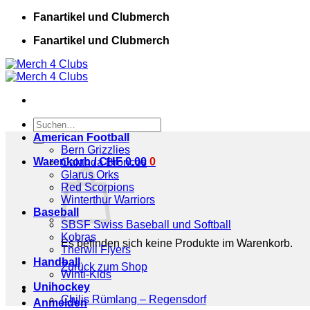
Zum
Fanartikel und Clubmerch
Inhalt
Fanartikel und Clubmerch
springen
Suchen
nach:
American Football
Bern Grizzlies
Warenkorb /
CHF
0.00
0
Calanda Broncos
Glarus Orks
Red Scorpions
Winterthur Warriors
Baseball
SBSF Swiss Baseball und Softball
Kobras
Es befinden sich keine Produkte im Warenkorb.
Therwil Flyers
Handball
Zurück zum Shop
Winti-Kids
Unihockey
Chilis Rümlang – Regensdorf
Anmelden