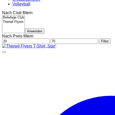
Volleyball
Nach Club filtern
Anwenden
Nach Preis filtern
Min.
Max.
Filter
Preis
Preis