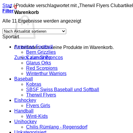
Start
/
Produkte verschlagwortet mit „Therwil Flyers Clubartikel
0
Filter
Warenkorb
Nach
Alle 11 Ergebnisse werden angezeigt
Aktualität
sortiert
Sportart
American Football
Es befinden sich keine Produkte im Warenkorb.
Bern Grizzlies
Zurück zum Shop
Calanda Broncos
Glarus Orks
Red Scorpions
Winterthur Warriors
Baseball
Kobras
SBSF Swiss Baseball und Softball
Therwil Flyers
Eishockey
Flyers Girls
Handball
Winti-Kids
Unihockey
Chilis Rümlang - Regensdorf
Unkategorisiert