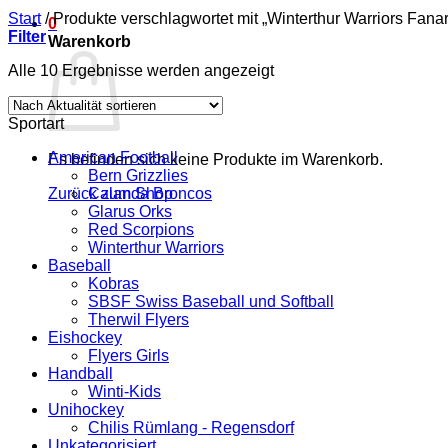
Start
/
Produkte verschlagwortet mit „Winterthur Warriors Fanart
0
Filter
Warenkorb
Nach
Alle 10 Ergebnisse werden angezeigt
Aktualität
sortiert
Sportart
American Football
Es befinden sich keine Produkte im Warenkorb.
Bern Grizzlies
Zurück zum Shop
Calanda Broncos
Glarus Orks
Red Scorpions
Winterthur Warriors
Baseball
Kobras
SBSF Swiss Baseball und Softball
Therwil Flyers
Eishockey
Flyers Girls
Handball
Winti-Kids
Unihockey
Chilis Rümlang - Regensdorf
Unkategorisiert