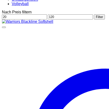
Volleyball
Nach Preis filtern
Min.
Max.
Filter
Preis
Preis