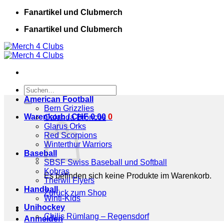
Zum
Fanartikel und Clubmerch
Inhalt
Fanartikel und Clubmerch
springen
Suchen
nach:
American Football
Bern Grizzlies
Warenkorb /
CHF
0.00
0
Calanda Broncos
Glarus Orks
Red Scorpions
Winterthur Warriors
Baseball
SBSF Swiss Baseball und Softball
Kobras
Es befinden sich keine Produkte im Warenkorb.
Therwil Flyers
Handball
Zurück zum Shop
Winti-Kids
Unihockey
Chilis Rümlang – Regensdorf
Anmelden